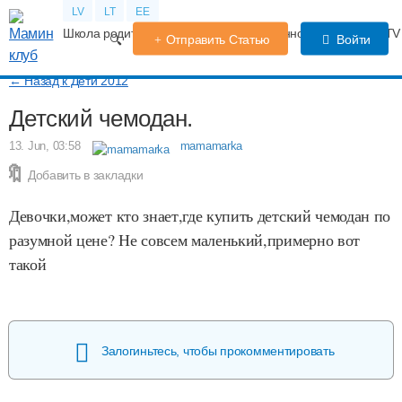
LV
LT
EE
Школа родителей
Календарь беременности
Форум
TV
Отправить Статью
Войти
← Назад к Дети 2012
Детский чемодан.
13. Jun, 03:58
mamamarka
Добавить в закладки
Девочки,может кто знает,где купить детский чемодан по
разумной цене? Не совсем маленький,примерно вот
такой
Залогиньтесь, чтобы прокомментировать