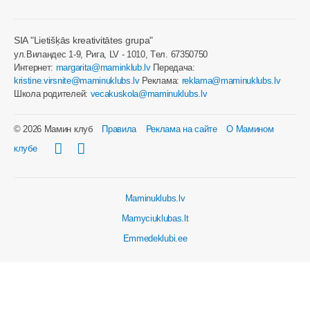
SIA "Lietišķās kreativitātes grupa"
ул.Виландес 1-9, Рига, LV - 1010, Tел. 67350750
Интернет:
margarita@maminklub.lv
Передача:
kristine.virsnite@maminuklubs.lv
Реклама:
reklama@maminuklubs.lv
Школа родителей:
vecakuskola@maminuklubs.lv
© 2026 Мамин клуб
Правила
Реклама на сайте
О Мамином
клубе
Maminuklubs.lv
Mamyciuklubas.lt
Emmedeklubi.ee