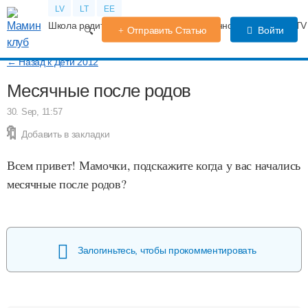
LV
LT
EE
Школа родителей
Календарь беременности
Форум
TV
Отправить Статью
Войти
← Назад к Дети 2012
Месячные после родов
30. Sep, 11:57
Добавить в закладки
Всем привет! Мамочки, подскажите когда у вас начались
месячные после родов?
Залогиньтесь, чтобы прокомментировать