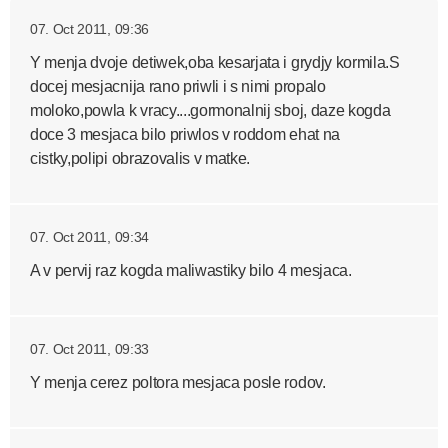
07. Oct 2011, 09:36
Y menja dvoje detiwek,oba kesarjata i grydjy kormila.S
docej mesjacnija rano priwli i s nimi propalo
moloko,powla k vracy....gormonalnij sboj, daze kogda
doce 3 mesjaca bilo priwlos v roddom ehat na
cistky,polipi obrazovalis v matke.
07. Oct 2011, 09:34
A v pervij raz kogda maliwastiky bilo 4 mesjaca.
07. Oct 2011, 09:33
Y menja cerez poltora mesjaca posle rodov.