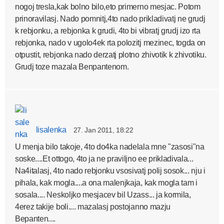
nogoj tresla,kak bolno bilo,eto primerno mesjac. Potom
prinoravilasj. Nado pomnitj,4to nado prikladivatj ne grudj
k rebjonku, a rebjonka k grudi, 4to bi vibratj grudj izo rta
rebjonka, nado v ugolo4ek rta polozitj mezinec, togda on
otpustit, rebjonka nado derzatj plotno zhivotik k zhivotiku.
Grudj toze mazala Benpantenom.
lisalenka
27. Jan 2011, 18:22
U menja bilo takoje, 4to do4ka nadelala mne "zasosi"na
soske....Et ottogo, 4to ja ne praviljno ee prikladivala...
Na4italasj, 4to nado rebjonku vsosivatj polij sosok... nju i
pihala, kak mogla....a ona malenjkaja, kak mogla tam i
sosala.... Neskoljko mesjacev bil Uzass... ja kormila,
4erez takije boli.... mazalasj postojanno mazju
Bepanten....