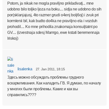
Potom, ja nikak ne mogla praviljno prikladivatj... mne
udobno bilo toljko ljoza na boku.... sidja ne udobno do sih
por(sklanjajusj, 4to razmer grudi o4enj bolj6oj) i zvuk pri
kormlenii bil, kak budto do4ka ne praviljno ela i vozduh
prohodil.... Ko mne prihodila znakomaja konsuljtatnt po
GV.... (izvestnaja sdesj Marrrgo, ewe kstati beremennaja
Iriskoj)
lisalenka
27. Jan 2011, 18:15
Здесь можно обсуждать проблемы грудного
вскармливания. Как наладить ГВ. Я думаю, по началу
у многих были проблемы. Какие и как вы
справились????