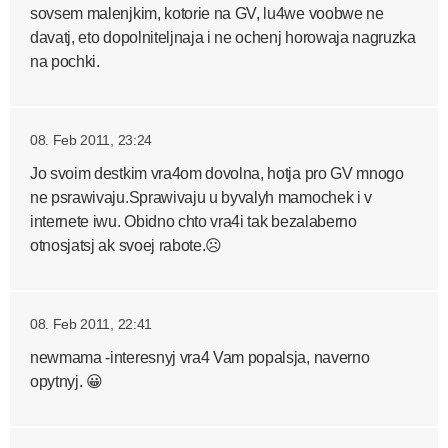
sovsem malenjkim, kotorie na GV, lu4we voobwe ne
davatj, eto dopolniteljnaja i ne ochenj horowaja nagruzka
na pochki.
08. Feb 2011, 23:24
Jo svoim destkim vra4om dovolna, hotja pro GV mnogo
ne psrawivaju.Sprawivaju u byvalyh mamochek i v
internete iwu. Obidno chto vra4i tak bezalaberno
otnosjatsj ak svoej rabote.☹
08. Feb 2011, 22:41
newmama -interesnyj vra4 Vam popalsja, naverno
opytnyj. 😀