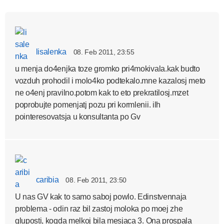
lisalenka
08. Feb 2011, 23:55
u menja do4enjka toze gromko pri4mokivala.kak budto
vozduh prohodil i molo4ko podtekalo.mne kazalosj meto
ne o4enj pravilno.potom kak to eto prekratilosj.mzet
poprobujte pomenjatj pozu pri kormlenii. ilh
pointeresovatsja u konsultanta po Gv
caribia
08. Feb 2011, 23:50
U nas GV kak to samo saboj powlo. Edinstvennaja
problema - odin raz bil zastoj moloka po moej zhe
gluposti, kogda melkoj bila mesjaca 3. Ona prospala