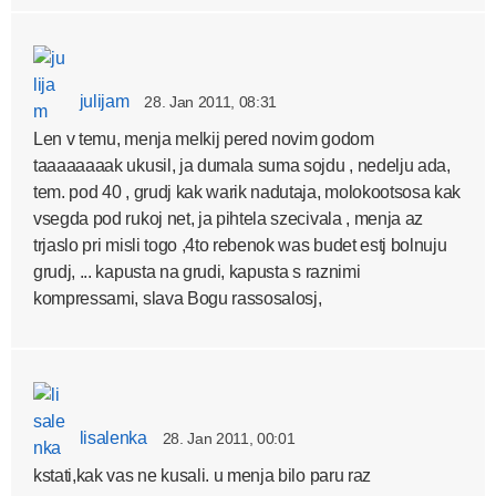
julijam
28. Jan 2011, 08:31
Len v temu, menja melkij pered novim godom
taaaaaaaak ukusil, ja dumala suma sojdu , nedelju ada,
tem. pod 40 , grudj kak warik nadutaja, molokootsosa kak
vsegda pod rukoj net, ja pihtela szecivala , menja az
trjaslo pri misli togo ,4to rebenok was budet estj bolnuju
grudj, ... kapusta na grudi, kapusta s raznimi
kompressami, slava Bogu rassosalosj,
lisalenka
28. Jan 2011, 00:01
kstati,kak vas ne kusali. u menja bilo paru raz