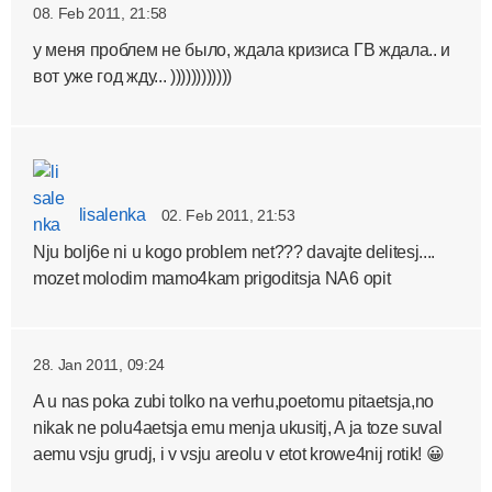
08. Feb 2011, 21:58
у меня проблем не было, ждала кризиса ГВ ждала.. и
вот уже год жду... ))))))))))))
lisalenka
02. Feb 2011, 21:53
Nju bolj6e ni u kogo problem net??? davajte delitesj....
mozet molodim mamo4kam prigoditsja NA6 opit
28. Jan 2011, 09:24
A u nas poka zubi tolko na verhu,poetomu pitaetsja,no
nikak ne polu4aetsja emu menja ukusitj, A ja toze suval
aemu vsju grudj, i v vsju areolu v etot krowe4nij rotik! 😀