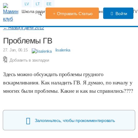
LV
LT
EE
Школа родителей
Календарь беременности
Форум
TV
Отправить Статью
Войти
← Назад к Дети 2012
Проблемы ГВ
27. Jan, 06:15
lisalenka
Добавить в закладки
Здесь можно обсуждать проблемы грудного
вскармливания. Как наладить ГВ. Я думаю, по началу у
многих были проблемы. Какие и как вы справились????
Залогиньтесь, чтобы прокомментировать