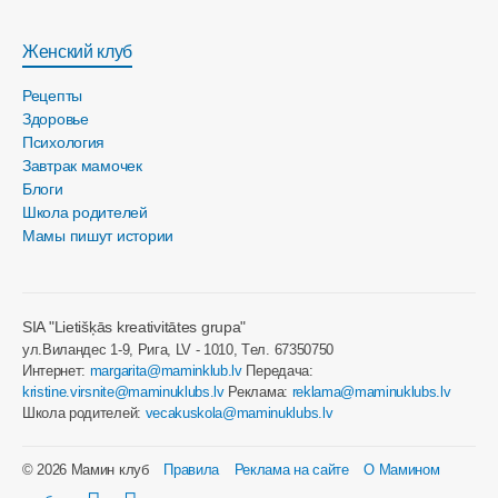
Женский клуб
Рецепты
Здоровье
Психология
Завтрак мамочек
Блоги
Школа родителей
Мамы пишут истории
SIA "Lietišķās kreativitātes grupa"
ул.Виландес 1-9, Рига, LV - 1010, Tел. 67350750
Интернет:
margarita@maminklub.lv
Передача:
kristine.virsnite@maminuklubs.lv
Реклама:
reklama@maminuklubs.lv
Школа родителей:
vecakuskola@maminuklubs.lv
© 2026 Мамин клуб
Правила
Реклама на сайте
О Мамином