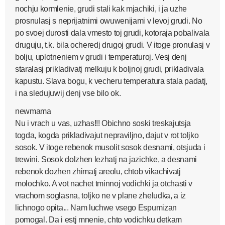
nochju kormlenie, grudi stali kak mjachiki, i ja uzhe
prosnulasj s neprijatnimi owuwenijami v levoj grudi. No
po svoej durosti dala vmesto toj grudi, kotoraja pobalivala
druguju, t.k. bila ocheredj drugoj grudi. V itoge pronulasj v
bolju, uplotneniem v grudi i temperaturoj. Vesj denj
staralasj prikladivatj melkuju k boljnoj grudi, prikladivala
kapustu. Slava bogu, k vecheru temperatura stala padatj,
i na sledujuwij denj vse bilo ok.
newmama
Nu i vrach u vas, uzhas!!! Obichno soski treskajutsja
togda, kogda prikladivajut nepraviljno, dajut v rot toljko
sosok. V itoge rebenok musolit sosok desnami, otsjuda i
trewini. Sosok dolzhen lezhatj na jazichke, a desnami
rebenok dozhen zhimatj areolu, chtob vikachivatj
molochko. A vot nachet tminnoj vodichki ja otchasti v
vrachom soglasna, toljko ne v plane zheludka, a iz
lichnogo opita... Nam luchwe vsego Espumizan
pomogal. Da i estj mnenie, chto vodichku detkam