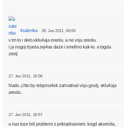
lisalenka
28. Jan 2011, 00:00
v tm to i delo.vklu4aja oreolu. a ne vsju oreolu.
i ja nogoj trjasla.sej4as daze i sme6no kak-to. a togda
zestj
27. Jan 2011, 18:58
Nado ,chto by rebjono4ek zahvatival vsju grudj, vklu4aja
areolu.
27. Jan 2011, 18:57
u nas toze bili problemi s prikladivaniem. kogd akormila,