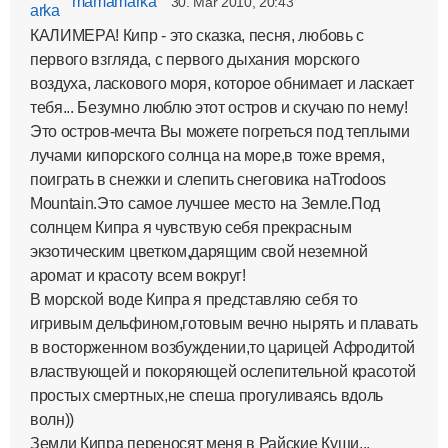
mamamarka
30. Mar 2010, 20:43
КАЛИМЕРА! Кипр - это сказка, песня, любовь с
первого взгляда, с первого дыхания морского
воздуха, ласкового моря, которое обнимает и ласкает
тебя... Безумно люблю этот остров и скучаю по нему!
Это остров-мечта Вы можете погреться под теплыми
лучами кипорского солнца на море,в тоже время,
поиграть в снежки и слепить снеговика наTrodoos
Mountain.Это самое лучшее место на Земле.Под
солнцем Кипра я чувствую себя прекрасным
экзотическим цветком,дарящим свой неземной
аромат и красоту всем вокруг!
В морской воде Кипра я представляю себя то
игривым дельфином,готовым вечно нырять и плавать
в восторженном возбуждении,то царицей Афродитой
властвующей и покоряющей ослепительной красотой
простых смертных,не спеша прогуливаясь вдоль
волн))
Земли Кипра переносят меня в Райские Кущи...