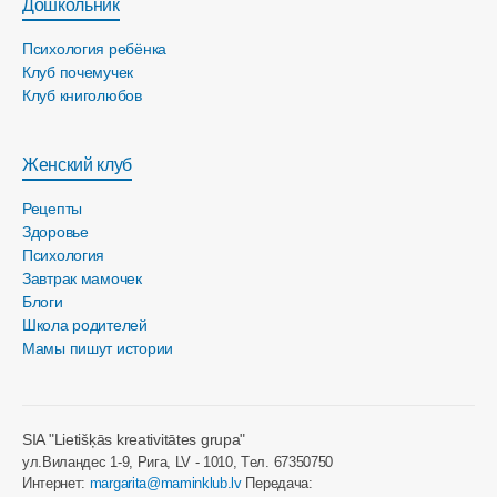
Дошкольник
Психология ребёнка
Клуб почемучек
Клуб книголюбов
Женский клуб
Рецепты
Здоровье
Психология
Завтрак мамочек
Блоги
Школа родителей
Мамы пишут истории
SIA "Lietišķās kreativitātes grupa"
ул.Виландес 1-9, Рига, LV - 1010, Tел. 67350750
Интернет:
margarita@maminklub.lv
Передача: