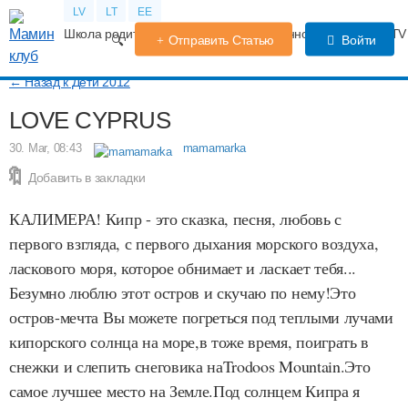
LV
LT
EE
Школа родителей
Календарь беременности
Форум
TV
Отправить Статью
Войти
← Назад к Дети 2012
LOVE CYPRUS
30. Mar, 08:43
mamamarka
Добавить в закладки
КАЛИМЕРА! Кипр - это сказка, песня, любовь с
первого взгляда, с первого дыхания морского воздуха,
ласкового моря, которое обнимает и ласкает тебя...
Безумно люблю этот остров и скучаю по нему!Это
остров-мечта Вы можете погреться под теплыми лучами
кипорского солнца на море,в тоже время, поиграть в
снежки и слепить снеговика наTrodoos Mountain.Это
самое лучшее место на Земле.Под солнцем Кипра я