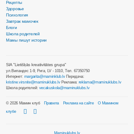
Рецепты
Здоровье
Психология
Завтрак мамочек
Блоги
Школа родителей
Мамы пишут истории
SIA "Lietišķās kreativitātes grupa"
ул.Виландес 1-9, Рига, LV - 1010, Tел. 67350750
Интернет:
margarita@maminklub.lv
Передача:
kristine.virsnite@maminuklubs.lv
Реклама:
reklama@maminuklubs.lv
Школа родителей:
vecakuskola@maminuklubs.lv
© 2026 Мамин клуб
Правила
Реклама на сайте
О Мамином
клубе
Maminuklubs.lv