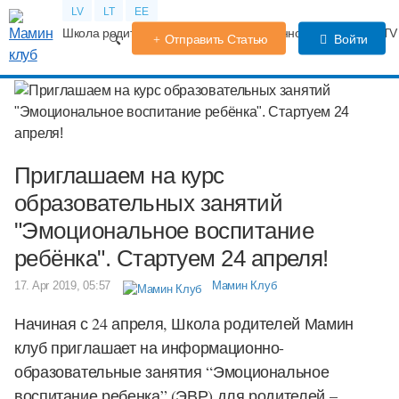
LV
LT
EE
Школа родителей
Календарь беременности
Форум
TV
Отправить Статью
Войти
Приглашаем на курс
образовательных занятий
"Эмоциональное воспитание
ребёнка". Стартуем 24 апреля!
17. Apr 2019, 05:57
Мамин Клуб
Начиная с 24 апреля, Ш
кола родителей Мамин
клуб приглашает на информационно-
образовательные занятия “Эмоциональное
воспитание ребенка” (ЭВР) для родителей –