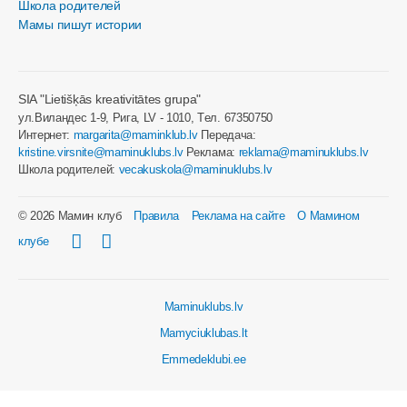
Школа родителей
Мамы пишут истории
SIA "Lietišķās kreativitātes grupa"
ул.Виландес 1-9, Рига, LV - 1010, Tел. 67350750
Интернет:
margarita@maminklub.lv
Передача:
kristine.virsnite@maminuklubs.lv
Реклама:
reklama@maminuklubs.lv
Школа родителей:
vecakuskola@maminuklubs.lv
© 2026 Мамин клуб
Правила
Реклама на сайте
О Мамином
клубе
Maminuklubs.lv
Mamyciuklubas.lt
Emmedeklubi.ee