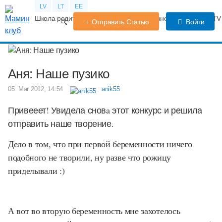
LV
LT
EE
Школа родителей
Календарь беременности
Форум
TV
Отправить Статью
Войти
Аня: Наше пузико
05. Mar 2012, 14:54
anik55
Привееет! Увидела сновa этот конкурс и решила
отправить наше творение.
Дело в том, что при первой беременности ничего
подобного не творили, ну разве что рожицу
приделывали :)
А вот во вторую беременность мне захотелось