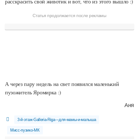
расскрасить свой животик и вот, что из этого вышло :)
Статья продолжается после рекламы
А через пару недель на свет появился маленький
пузожитель Яромирка :)
Аня
3-й-этаж-Galleria-Riga---для-мамы-и-малыша
Мисс-пузико-МК